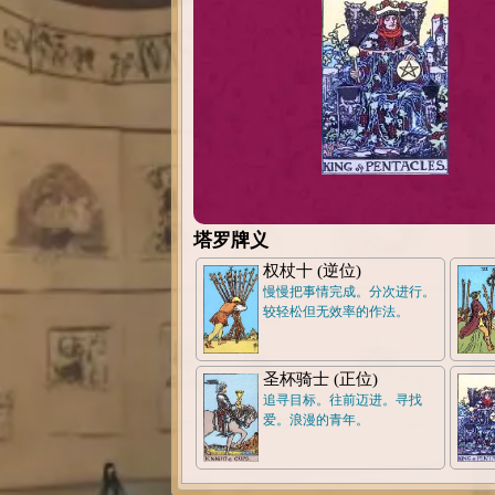
塔罗牌义
权杖十 (逆位)
慢慢把事情完成。分次进行。
较轻松但无效率的作法。
圣杯骑士 (正位)
追寻目标。往前迈进。寻找
爱。浪漫的青年。