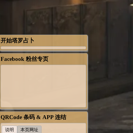
开始塔罗占卜
Facebook 粉丝专页
QRCode 条码 & APP 连结
说明
本页网址