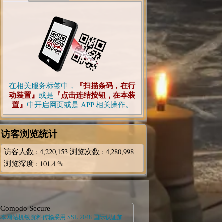
在相关服务标签中，
『扫描条码，在行
动装置』
或是
『点击连结按钮，在本装
置』
中开启网页或是 APP 相关操作。
访客浏览统计
访客人数
: 4,220,153
浏览次数
: 4,280,998
浏览深度
: 101.4 %
Comodo Secure
本网站机敏资料传输采用 SSL-2048 国际认证加