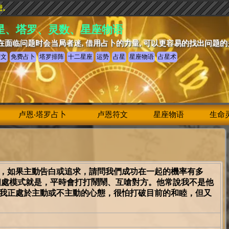
进。
星、塔罗、灵数、星座物语
在面临问题时会当局者迷, 借用占卜的力量, 可以更容易的找出问题
符文
免费占卜
塔罗排阵
十二星座
运势
占星
星座物语
占星术
卢恩‧塔罗占卜
卢恩符文
星座物语
生命
，如果主動告白或追求，請問我們成功在一起的機率有多
相處模式就是，平時會打打鬧鬧、互嗆對方。他常說我不是他
我正處於主動或不主動的心態，很怕打破目前的和睦，但又