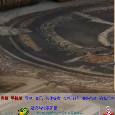
宽版
手机版
导览
资讯
合作提案
交换连结
服务条款
隐私策略
建议与错误回报
本，提供更
告诉我们您的建议与发现的问题和错误。