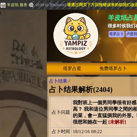
羊皮纸 服务
[
Bulletin
]
请透过网页下方
回报错误
来协助我们改
20:59:01
羊皮纸占
很多时侯我们
塔罗占卜
卢恩
塔罗占星
免费塔罗占卜
占卜结果
/
占卜结果解析(2404)
我對班上一個男同學很有好感
高？ 我和這位男同學之間的
占卜问题
的菜，會一直猛損我的外形。
很想和她在一起
[未解析]
占卜时间
18/12/16 08:22