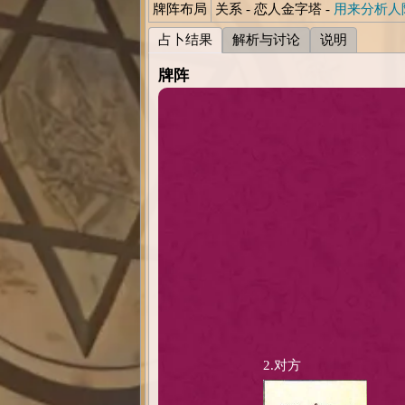
牌阵布局
关系 - 恋人金字塔 -
用来分析人
占卜结果
解析与讨论
说明
牌阵
2.对方