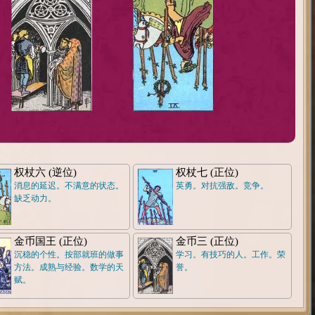
权杖六 (逆位)
权杖七 (正位)
消息的延迟。不满意的状态。
英勇。对抗强敌。竞争。
缺乏动力。
金币国王 (正位)
金币三 (正位)
沉稳的个性。按部就班的做事
学习。有技巧的人。工作。荣
方法。成熟与经验。数学的天
誉。
赋。