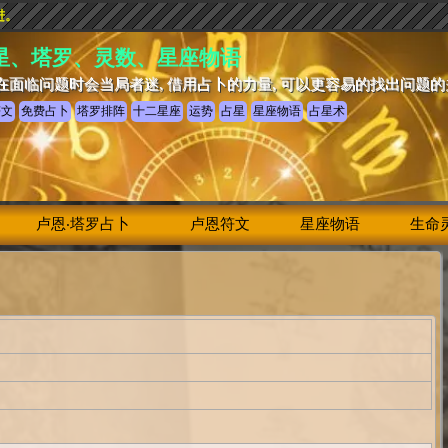
进。
星、塔罗、灵数、星座物语
在面临问题时会当局者迷, 借用占卜的力量, 可以更容易的找出问题
符文
免费占卜
塔罗排阵
十二星座
运势
占星
星座物语
占星术
卢恩‧塔罗占卜
卢恩符文
星座物语
生命