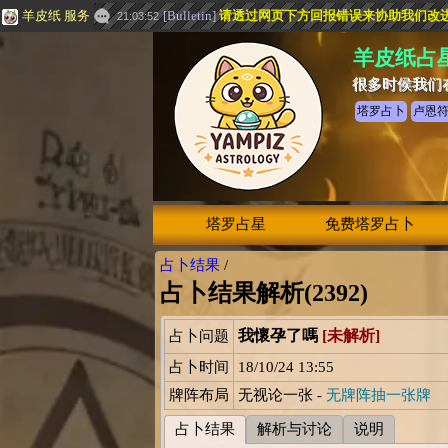
羊皮纸 服务
[
Bulletin
]
请透过网页下方
回报错误
来协助我们改
21:03:52
羊皮纸占
很多时侯我们
塔罗占卜
卢恩
塔罗占星
免费塔罗占卜
占卜结果
/
占卜结果解析(2392)
我懷孕了嗎
[未解析]
占卜问题
占卜时间
18/10/24 13:55
牌阵布局
无视论一张 -
无牌阵抽一张牌
占卜结果
解析与讨论
说明