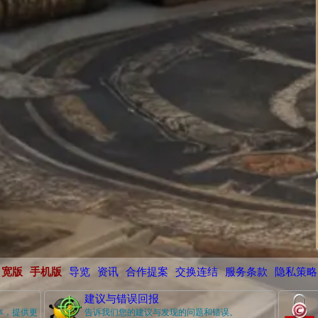
宽版
手机版
导览
资讯
合作提案
交换连结
服务条款
隐私策略
建议与错误回报
本，提供更
告诉我们您的建议与发现的问题和错误。