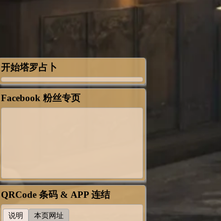
开始塔罗占卜
Facebook 粉丝专页
QRCode 条码 & APP 连结
说明
本页网址