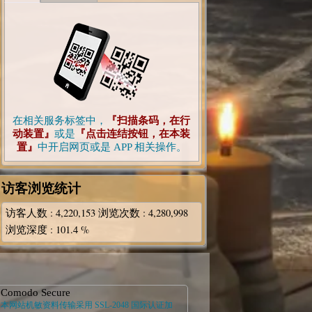
在相关服务标签中，
『扫描条码，在行
动装置』
或是
『点击连结按钮，在本装
置』
中开启网页或是 APP 相关操作。
访客浏览统计
访客人数
: 4,220,153
浏览次数
: 4,280,998
浏览深度
: 101.4 %
Comodo Secure
本网站机敏资料传输采用 SSL-2048 国际认证加