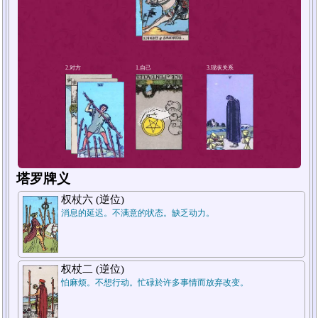
4.短期未来
塔罗牌义
权杖六 (逆位)
消息的延迟。不满意的状态。缺乏动力。
权杖二 (逆位)
怕麻烦。不想行动。忙碌於许多事情而放弃改变。