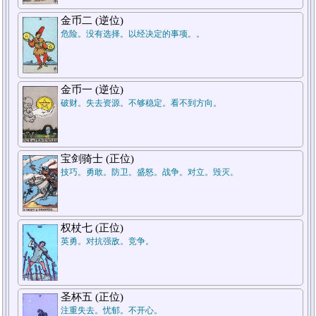
金币二 (逆位)
危险。没有选择。以经决定的事项。。
2.对方
1.自己
金币一 (逆位)
破财。失去资源。不够稳定。看不到方向。
宝剑骑士 (正位)
技巧。勇敢。防卫。盛怒。战争。对立。毁灭。
权杖七 (正位)
英勇。对抗强敌。竞争。
圣杯五 (正位)
注重失去。忧郁。不开心。