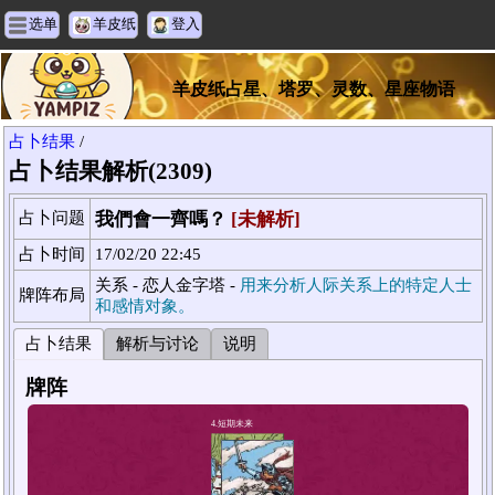
选单
羊皮纸
登入
羊皮纸占星、塔罗、灵数、星座物语
占卜结果
/
占卜结果解析(2309)
占卜问题
我們會一齊嗎？
[未解析]
占卜时间
17/02/20 22:45
关系 - 恋人金字塔 -
用来分析人际关系上的特定人士
牌阵布局
和感情对象。
占卜结果
解析与讨论
说明
牌阵