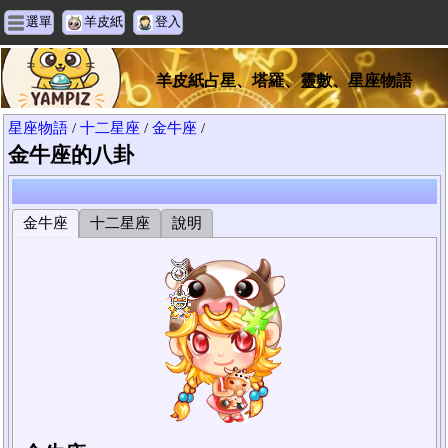
選單
羊皮紙
登入
羊皮紙占星、塔羅、靈數、星座物語
星座物語
/
十二星座
/
金牛座
/
金牛座的八卦
金牛座
十二星座
說明