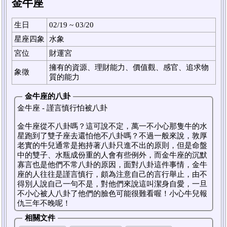
金牛座
生日
02/19 ~ 03/20
星座四象
水象
宮位
財運宮
擁有的資源、理財能力、價值觀、感官、追求物
象徵
質的能力
金牛座的八卦
金牛座 - 謹言慎行怕被八卦
金牛座從不八卦嗎？這可說不定，萬一不小心那隻牛的水
星跑到了雙子座去還怕他不八卦嗎？不過一般來說，敦厚
老實的牛兒通常是抱持著八卦只進不出的原則，但是命盤
中的雙子、水瓶成份重的人會有些例外，而金牛座的沉默
寡言也是他們不常八卦的原因，面對八卦這件事情，金牛
座的人往往是謹言慎行，頗為注意自己的言行舉止，由不
得別人說自己一句不是，對他們來說這叫潔身自愛，一旦
不小心被人八卦了他們的臉色可能很難看喔！小心牛兒報
仇三年不晚呢！
相關文件