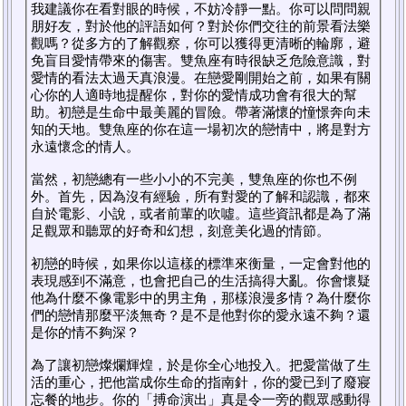
我建議你在看對眼的時候，不妨冷靜一點。你可以問問親
朋好友，對於他的評語如何？對於你們交往的前景看法樂
觀嗎？從多方的了解觀察，你可以獲得更清晰的輪廓，避
免盲目愛情帶來的傷害。雙魚座有時很缺乏危險意識，對
愛情的看法太過天真浪漫。在戀愛剛開始之前，如果有關
心你的人適時地提醒你，對你的愛情成功會有很大的幫
助。初戀是生命中最美麗的冒險。帶著滿懷的憧憬奔向未
知的天地。雙魚座的你在這一場初次的戀情中，將是對方
永遠懷念的情人。
當然，初戀總有一些小小的不完美，雙魚座的你也不例
外。首先，因為沒有經驗，所有對愛的了解和認識，都來
自於電影、小說，或者前輩的吹噓。這些資訊都是為了滿
足觀眾和聽眾的好奇和幻想，刻意美化過的情節。
初戀的時候，如果你以這樣的標準來衡量，一定會對他的
表現感到不滿意，也會把自己的生活搞得大亂。你會懷疑
他為什麼不像電影中的男主角，那樣浪漫多情？為什麼你
們的戀情那麼平淡無奇？是不是他對你的愛永遠不夠？還
是你的情不夠深？
為了讓初戀燦爛輝煌，於是你全心地投入。把愛當做了生
活的重心，把他當成你生命的指南針，你的愛已到了廢寢
忘餐的地步。你的「搏命演出」真是令一旁的觀眾感動得