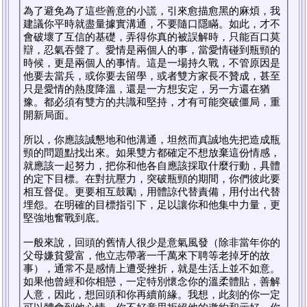
為了避免為了這些善意的小謊，引來愈描愈黑的麻煩，我
建議你平時就盡量據實溝通，不要隨口隱瞞。如此，才不
會破壞了互信的基礎，弄得你真的被誤解時，只能百口莫
辯，忍氣吞聲了。愛情是兩個人的事，當愛情碰到瓶頸的
時候，更是兩個人的事情。這是一場持久戰，不管原因是
他要去當兵，或你要去留學，或者雙方家長不贊成，甚至
只是愛情的熱度降溫，還是一方想安定，另一方還在猶
豫。都必須有雙方的共識和堅持，才有可能突破僵局，重
開新局面。
所以，你應該誠懇地和他溝通，坦然而真誠地先把造成瓶
頸的問題點找出來。如果雙方都確定不想放棄這份情感，
就應該一起努力，把你和他各自應該採取什麼行動，具體
的定下目標。在對抗壓力，突破瓶頸的期間，你們彼此要
相互督促。更要相互鼓勵，用體諒代替責備，用付出代替
埋怨。在明確的目標指引下，足以讓你和他集中力量，更
堅強地奮戰到底。
一般來說，回頭的舊情人很少是意氣風發（除非當年你的
父母嫌貧愛富，他立志帶著一千萬來下聘等老掉牙的故
事），通常不是感情上遭受挫折，就是生活上並不如意。
如果他曾經和你相戀，一定特別懷念你的溫柔體貼，善解
人意，因此，想回頭和你再續前緣。我想，此刻的你一定