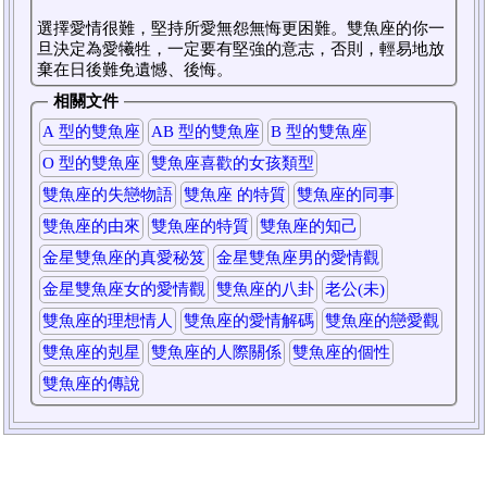
選擇愛情很難，堅持所愛無怨無悔更困難。雙魚座的你一
旦決定為愛犧牲，一定要有堅強的意志，否則，輕易地放
棄在日後難免遺憾、後悔。
相關文件
A 型的雙魚座
AB 型的雙魚座
B 型的雙魚座
O 型的雙魚座
雙魚座喜歡的女孩類型
雙魚座的失戀物語
雙魚座 的特質
雙魚座的同事
雙魚座的由來
雙魚座的特質
雙魚座的知己
金星雙魚座的真愛秘笈
金星雙魚座男的愛情觀
金星雙魚座女的愛情觀
雙魚座的八卦
老公(未)
雙魚座的理想情人
雙魚座的愛情解碼
雙魚座的戀愛觀
雙魚座的剋星
雙魚座的人際關係
雙魚座的個性
雙魚座的傳說