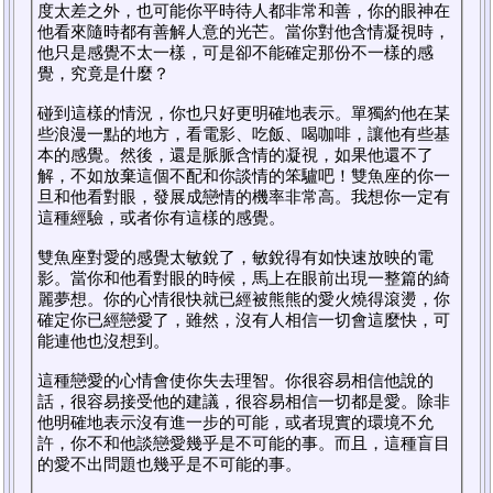
度太差之外，也可能你平時待人都非常和善，你的眼神在
他看來隨時都有善解人意的光芒。當你對他含情凝視時，
他只是感覺不太一樣，可是卻不能確定那份不一樣的感
覺，究竟是什麼？
碰到這樣的情況，你也只好更明確地表示。單獨約他在某
些浪漫一點的地方，看電影、吃飯、喝咖啡，讓他有些基
本的感覺。然後，還是脈脈含情的凝視，如果他還不了
解，不如放棄這個不配和你談情的笨驢吧！雙魚座的你一
旦和他看對眼，發展成戀情的機率非常高。我想你一定有
這種經驗，或者你有這樣的感覺。
雙魚座對愛的感覺太敏銳了，敏銳得有如快速放映的電
影。當你和他看對眼的時候，馬上在眼前出現一整篇的綺
麗夢想。你的心情很快就已經被熊熊的愛火燒得滾燙，你
確定你已經戀愛了，雖然，沒有人相信一切會這麼快，可
能連他也沒想到。
這種戀愛的心情會使你失去理智。你很容易相信他說的
話，很容易接受他的建議，很容易相信一切都是愛。除非
他明確地表示沒有進一步的可能，或者現實的環境不允
許，你不和他談戀愛幾乎是不可能的事。而且，這種盲目
的愛不出問題也幾乎是不可能的事。