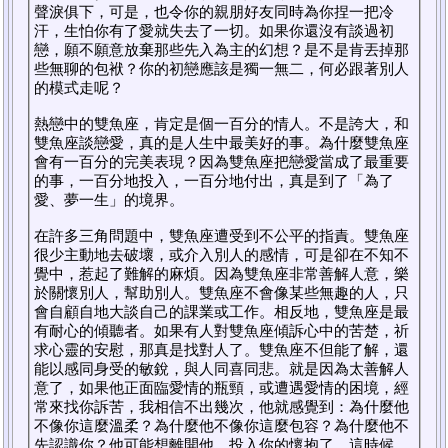
聲淚俱下，可是，也令你的親朋好友同時為你捏一把冷
汗，生怕你有了愛就失去了一切。如果你還沒有談過初
戀，願不願意放棄那些先入為主的幻想？是不是肯丟掉那
些無聊的包袱？你的初戀應該是獨一無二，何必跟著別人
的模式走呢？
熱戀中的雙魚座，肯定是個一百分的情人。不是誇大，和
雙魚座談戀愛，真的是人生中最美好的事。為什麼雙魚座
會有一百分的完美表現？因為雙魚座把戀愛當成了最重要
的事，一百分地投入，一百分地付出，真是到了「為了
愛、夢一生」的境界。
在許多三角問題中，雙魚座遭受到不公平的指責。雙魚座
很少主動地去破壞，或介入別人的感情，可是卻在不知不
覺中，惹起了難解的麻煩。因為雙魚座非常善解人意，樂
於關懷別人，幫助別人。雙魚座不會像某些無趣的人，只
會自顧自地大談自己的課業或工作。相反地，雙魚座是最
有耐心的傾聽者。如果有人對雙魚座傾訴心中的苦楚，祈
求心靈的安慰，那真是找對人了。雙魚座不但能了解，還
能以感同身受的敏銳，與人同喜同悲。就是因為太善解人
意了，如果他正面臨愛情的瓶頸，或遭遇愛情的困境，經
常來找你訴苦，我相信不出幾次，他就感覺到：為什麼他
不像你這麼溫柔？為什麼他不像你這麼包容？為什麼他不
先認識你？他可能想離開他，投入你的懷抱了。這時候，