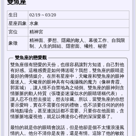
雙魚座
生日
02/19 ~ 03/20
星座四象
水象
宮位
精神宮
精神面、夢想、隱藏的敵人、幕後工作、自我限
象徵
制、人生的歸結、隱密面、犧牲、秘密
雙魚座的戀愛觀
雙魚座很有戀愛的天份，也很容易讓對方知道，自己對他
有好感。這種感覺是如何傳送呢？我想，雙魚座的眼睛是
最好的傳情媒介。在所有星座中，天蠍座和雙魚座的眼神
最迷人。天蠍座的眼神具有勾魂攝魄的魔力（像林青霞、
郭富城），讓人情不自禁地為之傾倒。雙魚座的眼神則含
情脈脈的動人特質（張瓊姿迷濛似水的眼睛堪稱代表），
讓人忍不住想去接近，想去珍藏。所以，當雙魚座的你想
要示愛時，實在不需要任何的禮物，也不須要任何的的特
殊地點場合，甚至連說話都不需要。只要你在他面前，含
情脈脈地凝視他，就足以傳達你心裡的深深愛慕了。
最怕的就是你的眼睛會說話，但是他卻是個不太懂浪漫風
情的人。他分不清你是友善，還是有情。這除了他的敏銳