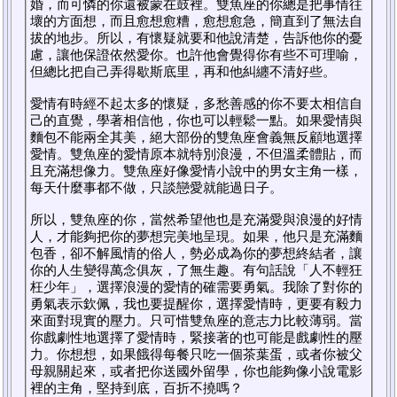
婚，而可憐的你還被蒙在鼓裡。雙魚座的你總是把事情往
壞的方面想，而且愈想愈糟，愈想愈急，簡直到了無法自
拔的地步。所以，有懷疑就要和他說清楚，告訴他你的憂
慮，讓他保證依然愛你。也許他會覺得你有些不可理喻，
但總比把自己弄得歇斯底里，再和他糾纏不清好些。
愛情有時經不起太多的懷疑，多愁善感的你不要太相信自
己的直覺，學著相信他，你也可以輕鬆一點。如果愛情與
麵包不能兩全其美，絕大部份的雙魚座會義無反顧地選擇
愛情。雙魚座的愛情原本就特別浪漫，不但溫柔體貼，而
且充滿想像力。雙魚座好像愛情小說中的男女主角一樣，
每天什麼事都不做，只談戀愛就能過日子。
所以，雙魚座的你，當然希望他也是充滿愛與浪漫的好情
人，才能夠把你的夢想完美地呈現。如果，他只是充滿麵
包香，卻不解風情的俗人，勢必成為你的夢想終結者，讓
你的人生變得萬念俱灰，了無生趣。有句話說「人不輕狂
枉少年」，選擇浪漫的愛情的確需要勇氣。我除了對你的
勇氣表示欽佩，我也要提醒你，選擇愛情時，更要有毅力
來面對現實的壓力。只可惜雙魚座的意志力比較薄弱。當
你戲劇性地選擇了愛情時，緊接著的也可能是戲劇性的壓
力。你想想，如果餓得每餐只吃一個茶葉蛋，或者你被父
母親關起來，或者把你送國外留學，你也能夠像小說電影
裡的主角，堅持到底，百折不撓嗎？