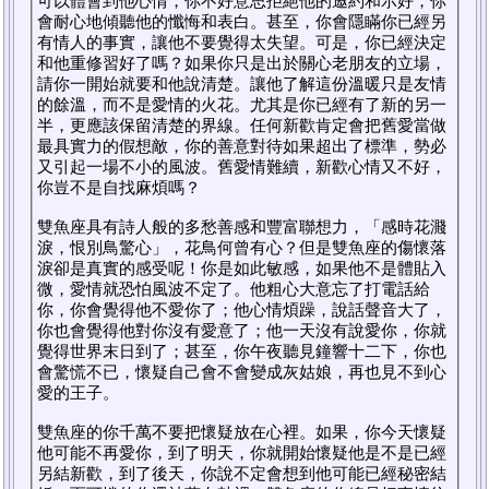
可以體會到他心情，你不好意思拒絕他的邀約和示好，你
會耐心地傾聽他的懺悔和表白。甚至，你會隱瞞你已經另
有情人的事實，讓他不要覺得太失望。可是，你已經決定
和他重修習好了嗎？如果你只是出於關心老朋友的立場，
請你一開始就要和他說清楚。讓他了解這份溫暖只是友情
的餘溫，而不是愛情的火花。尤其是你已經有了新的另一
半，更應該保留清楚的界線。任何新歡肯定會把舊愛當做
最具實力的假想敵，你的善意對待如果超出了標準，勢必
又引起一場不小的風波。舊愛情難續，新歡心情又不好，
你豈不是自找麻煩嗎？
雙魚座具有詩人般的多愁善感和豐富聯想力，「感時花濺
淚，恨別鳥驚心」，花鳥何曾有心？但是雙魚座的傷懷落
淚卻是真實的感受呢！你是如此敏感，如果他不是體貼入
微，愛情就恐怕風波不定了。他粗心大意忘了打電話給
你，你會覺得他不愛你了；他心情煩躁，說話聲音大了，
你也會覺得他對你沒有愛意了；他一天沒有說愛你，你就
覺得世界末日到了；甚至，你午夜聽見鐘響十二下，你也
會驚慌不已，懷疑自己會不會變成灰姑娘，再也見不到心
愛的王子。
雙魚座的你千萬不要把懷疑放在心裡。如果，你今天懷疑
他可能不再愛你，到了明天，你就開始懷疑他是不是已經
另結新歡，到了後天，你說不定會想到他可能已經秘密結