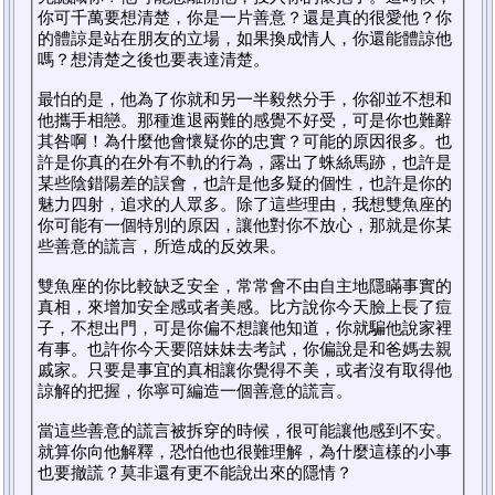
你可千萬要想清楚，你是一片善意？還是真的很愛他？你
的體諒是站在朋友的立場，如果換成情人，你還能體諒他
嗎？想清楚之後也要表達清楚。
最怕的是，他為了你就和另一半毅然分手，你卻並不想和
他攜手相戀。那種進退兩難的感覺不好受，可是你也難辭
其咎啊！為什麼他會懷疑你的忠實？可能的原因很多。也
許是你真的在外有不軌的行為，露出了蛛絲馬跡，也許是
某些陰錯陽差的誤會，也許是他多疑的個性，也許是你的
魅力四射，追求的人眾多。除了這些理由，我想雙魚座的
你可能有一個特別的原因，讓他對你不放心，那就是你某
些善意的謊言，所造成的反效果。
雙魚座的你比較缺乏安全，常常會不由自主地隱瞞事實的
真相，來增加安全感或者美感。比方說你今天臉上長了痘
子，不想出門，可是你偏不想讓他知道，你就騙他說家裡
有事。也許你今天要陪妹妹去考試，你偏說是和爸媽去親
戚家。只要是事宜的真相讓你覺得不美，或者沒有取得他
諒解的把握，你寧可編造一個善意的謊言。
當這些善意的謊言被拆穿的時候，很可能讓他感到不安。
就算你向他解釋，恐怕他也很難理解，為什麼這樣的小事
也要撤謊？莫非還有更不能說出來的隱情？