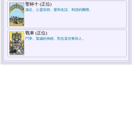
2.選項A發展
補牌
聖杯十 (正位)
滿足。心靈安靜。愛和友誼。和諧的團體。
戰車 (正位)
鬥爭。緊繃的神經。對抗某些事與人。