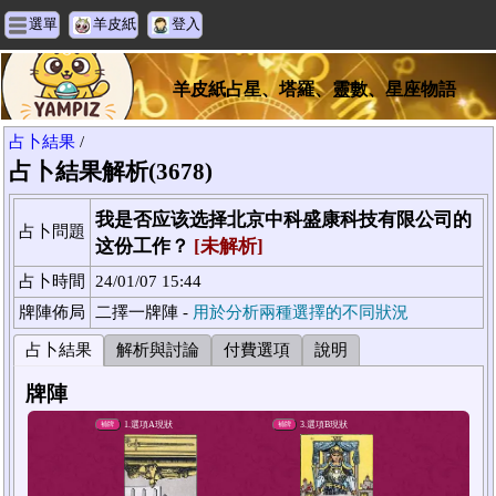
選單
羊皮紙
登入
羊皮紙占星、塔羅、靈數、星座物語
占卜結果
/
占卜結果解析(3678)
我是否应该选择北京中科盛康科技有限公司的
占卜問題
这份工作？
[未解析]
占卜時間
24/01/07 15:44
牌陣佈局
二擇一牌陣 -
用於分析兩種選擇的不同狀況
占卜結果
解析與討論
付費選項
說明
牌陣