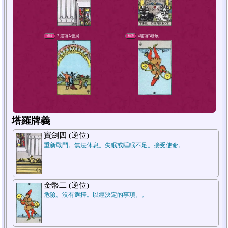
1.選項A現狀
補牌
塔羅牌義
寶劍四 (逆位)
重新戰鬥。無法休息。失眠或睡眠不足。接受使命。
金幣二 (逆位)
危險。沒有選擇。以經決定的事項。。