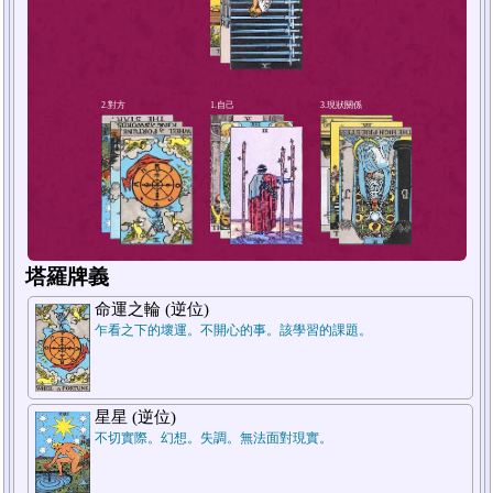
4.短期未來
塔羅牌義
命運之輪 (逆位)
乍看之下的壞運。不開心的事。該學習的課題。
星星 (逆位)
不切實際。幻想。失調。無法面對現實。