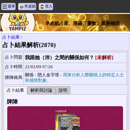
選單
羊皮紙
登入
羊皮紙占星、塔羅、靈數、星座物語
占卜結果
/
占卜結果解析(2870)
占卜問題
我跟她（沛）之間的關係如何？
[未解析]
占卜時間
22/02/09 07:26
關係 - 戀人金字塔 -
用來分析人際關係上的特定人士
牌陣佈局
和感情對象。
占卜結果
解析與討論
說明
牌陣