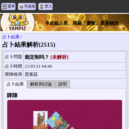
選單
羊皮紙
登入
羊皮紙占星、塔羅、靈數、星座物語
占卜結果
/
占卜結果解析(2515)
占卜問題
能定制吗？
[未解析]
占卜時間
21/05/11 04:40
牌陣佈局
恩索茲
占卜結果
解析與討論
說明
牌陣