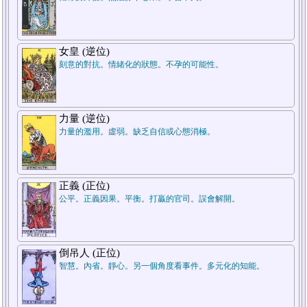
7.結論
女皇 (逆位)
刻意的對抗。情緒化的狀態。不孕的可能性。
力量 (逆位)
力量的濫用。虛弱。缺乏自信或心態消極。
5.週遭狀況
正義 (正位)
公平。正義因果。平衡。打贏的官司。誤會解開。
1.過去
倒吊人 (正位)
智慧。內省。靜心。另一個角度看事件。多元化的知能。