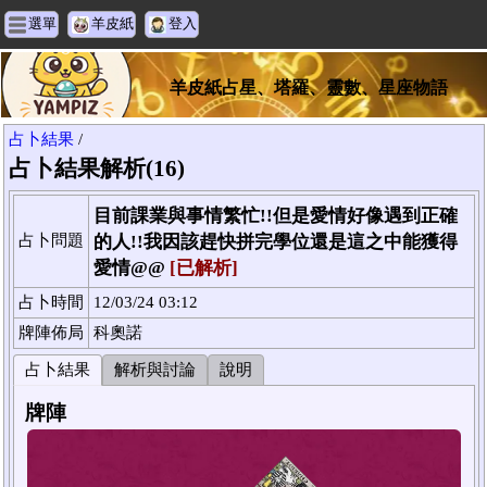
選單
羊皮紙
登入
羊皮紙占星、塔羅、靈數、星座物語
占卜結果
/
占卜結果解析(16)
目前課業與事情繁忙!!但是愛情好像遇到正確
占卜問題
的人!!我因該趕快拼完學位還是這之中能獲得
愛情@@
[已解析]
占卜時間
12/03/24 03:12
牌陣佈局
科奧諾
占卜結果
解析與討論
說明
牌陣