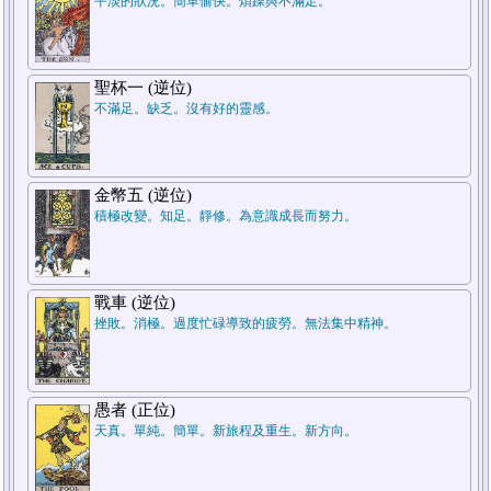
平淡的狀況。簡單愉快。煩躁與不滿足。
聖杯一 (逆位)
不滿足。缺乏。沒有好的靈感。
金幣五 (逆位)
積極改變。知足。靜修。為意識成長而努力。
戰車 (逆位)
挫敗。消極。過度忙碌導致的疲勞。無法集中精神。
愚者 (正位)
天真。單純。簡單。新旅程及重生。新方向。