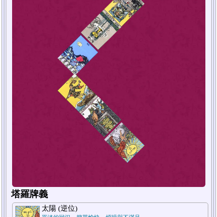
塔羅牌義
太陽 (逆位)