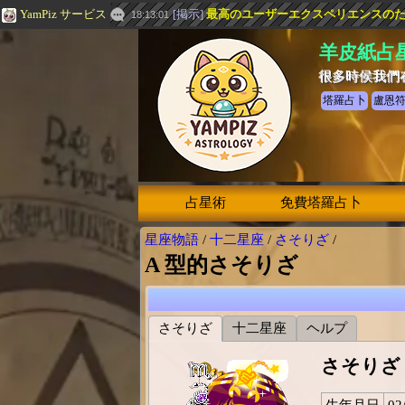
YamPiz サービス
[
掲示
]
最高のユーザーエクスペリエンスのための
18:13:01
羊皮紙占
很多時侯我們
塔羅占卜
盧恩
占星術
免費塔羅占卜
星座物語
/
十二星座
/
さそりざ
/
A 型的さそりざ
さそりざ
十二星座
ヘルプ
さそりざ
生年月日
02