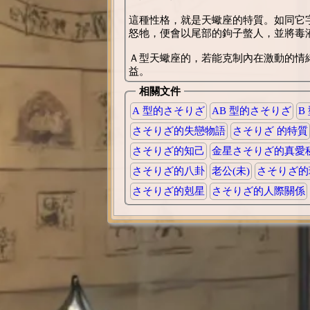
這種性格，就是天蠍座的特質。如同它
怒牠，便會以尾部的鉤子螫人，並將毒
Ａ型天蠍座的，若能克制內在激動的情
益。
相關文件
A 型的さそりざ
AB 型的さそりざ
B
さそりざ的失戀物語
さそりざ 的特質
さそりざ的知己
金星さそりざ的真愛
さそりざ的八卦
老公(未)
さそりざ的
さそりざ的剋星
さそりざ的人際關係