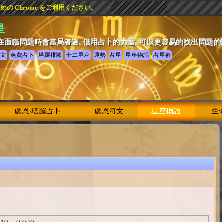
 Chrome をご利用ください。
星
在面臨問題時會當局者迷, 借用占卜的力量, 可以更容易的找出問題
符文
免費占卜
塔羅排陣
十二星座
運勢
占星
星座物語
占星術
盧恩‧塔羅占卜
盧恩符文
星座物語
生
/19 ~ 03/20