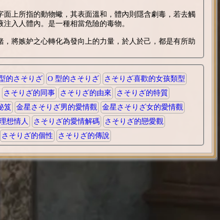
字面上所指的動物蠍，其表面溫和，體內則隱含劇毒，若去觸
液注入人體內。是一種相當危險的毒物。
緒，將嫉妒之心轉化為發向上的力量，於人於己，都是有所助
 型的さそりざ
O 型的さそりざ
さそりざ喜歡的女孩類型
さそりざ的同事
さそりざ的由來
さそりざ的特質
秘笈
金星さそりざ男的愛情觀
金星さそりざ女的愛情觀
理想情人
さそりざ的愛情解碼
さそりざ的戀愛觀
さそりざ的個性
さそりざ的傳說