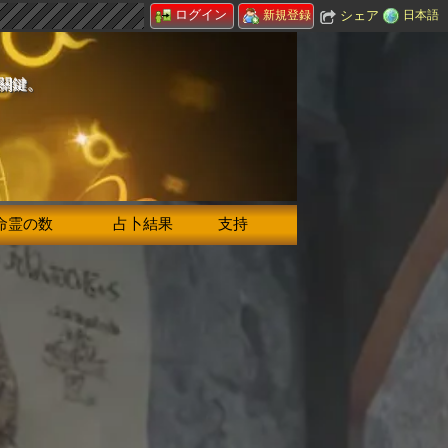
ログイン
シェア
日本語
新規登録
的關鍵。
命霊の数
占卜結果
支持