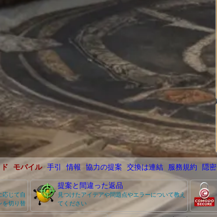
イド
モバイル
手引
情報
協力の提案
交換は連結
服務規約
隠密
提案と間違った返品
に応じて自
見つけたアイデアや問題点やエラーについて教え
ンを切り替
てください