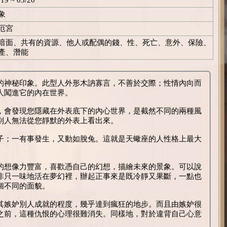
象
厄宮
暗面、共有的資源、他人或配偶的錢、性、死亡、意外、保險、
產、潛能
的神秘印象。此型人外形木訥寡言，不善於交際；性情內向而
人闖進它的內在世界。
，會發現您隱藏在外表底下的內心世界，是截然不同的兩種風
別人無法從您靜默的外表上看出來。
子；一有事發生，又動如脫兔。這就是天蠍座的人性格上最大
的想像力豐富，喜歡憑自己的幻想，描繪未來的景象。可以說
非只一味地活在夢幻裡，辦起正事來是既冷靜又果斷，一點也
個不同的面貌。
其嫉妒別人成就的程度，幾乎達到瘋狂的地步。而且由嫉妒很
之前，這種仇恨的心理很難消失。同樣地，對於違背自己心意