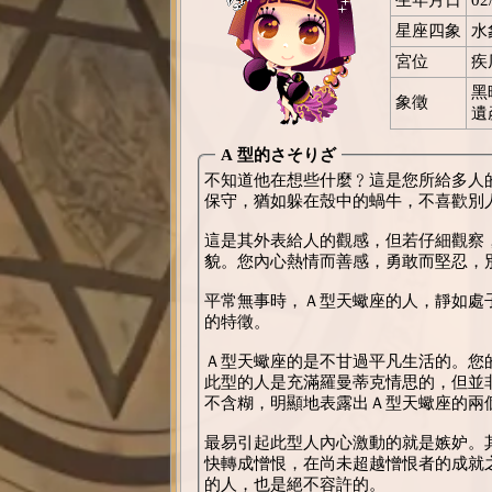
星座四象
水
宮位
疾
黑
象徵
遺
A 型的さそりざ
不知道他在想些什麼﹖這是您所給多人
保守，猶如躲在殼中的蝸牛，不喜歡別
這是其外表給人的觀感，但若仔細觀察
貌。您內心熱情而善感，勇敢而堅忍，
平常無事時，Ａ型天蠍座的人，靜如處
的特徵。
Ａ型天蠍座的是不甘過平凡生活的。您
此型的人是充滿羅曼蒂克情思的，但並
不含糊，明顯地表露出Ａ型天蠍座的兩
最易引起此型人內心激動的就是嫉妒。
快轉成憎恨，在尚未超越憎恨者的成就
的人，也是絕不容許的。