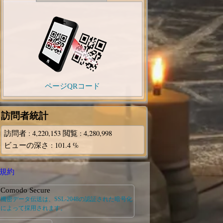
ページQRコード
訪問者統計
訪問者
: 4,220,153
閲覧
: 4,280,998
ビューの深さ
: 101.4 %
規約
Comodo Secure
機密データ伝送は、SSL-2048の認証された暗号化
によって採用されます。