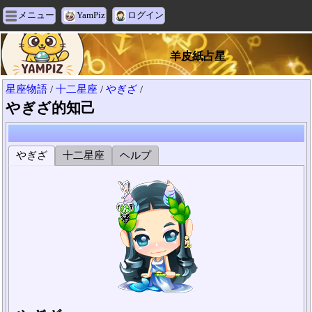
メニュー
YamPiz
ログイン
羊皮紙占星
星座物語
/
十二星座
/
やぎざ
/
やぎざ的知己
やぎざ
十二星座
ヘルプ