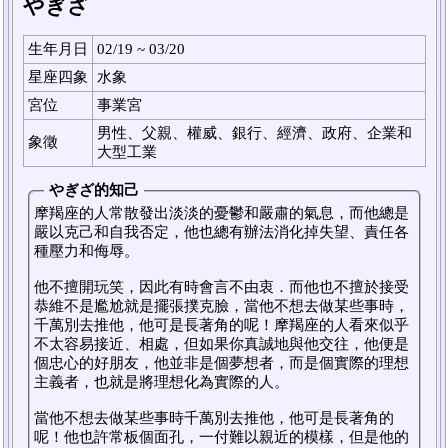
やぎざ
生年月日
02/19 ~ 03/20
星座四象
水象
宮位
事業宮
男性、父親、權威、銀行、經濟、政府、企業和
象徵
大型工業
やぎざ的知己
摩羯座的人常散發出淡淡的憂鬱和嚴肅的氣息，而他總是
嚴以克己和自我否定，他也總有辦法消化掉失望、責任各
種壓力和侮辱。
他不擅開玩笑，因此有時會言不由衷．而他也不擅於接受
恭維不是尷尬就是擺張撲克臉，當他不想去做某些事時，
千萬別去推他，他可是長著角的呢！摩羯座的人看來似乎
不太容易接近、相處，但如果你真誠地與他交往，他便是
個忠心的好朋友，他並非是個夢想者，而是個實際的理想
主義者，也就是將理想化為實際的人。
當他不想去做某些事時千萬別去推他，他可是長著角的
呢！他也許常板個面孔，一付難以親近的模樣，但是他的