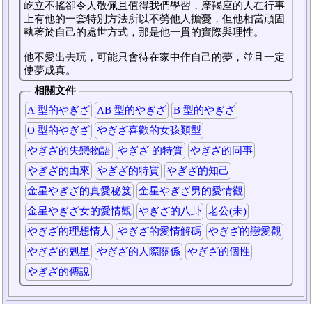
屹立不搖卻令人敬佩且值得我們學習，摩羯座的人在行事
上有他的一套特別方法所以不勞他人擔憂，但他相當頑固
執著於自己的處世方式，那是他一貫的實際與理性。
他不愛出去玩，可能只會待在家中作自己的夢，並且一定
使夢成真。
相關文件
A 型的やぎざ
AB 型的やぎざ
B 型的やぎざ
O 型的やぎざ
やぎざ喜歡的女孩類型
やぎざ的失戀物語
やぎざ 的特質
やぎざ的同事
やぎざ的由來
やぎざ的特質
やぎざ的知己
金星やぎざ的真愛秘笈
金星やぎざ男的愛情觀
金星やぎざ女的愛情觀
やぎざ的八卦
老公(未)
やぎざ的理想情人
やぎざ的愛情解碼
やぎざ的戀愛觀
やぎざ的剋星
やぎざ的人際關係
やぎざ的個性
やぎざ的傳說