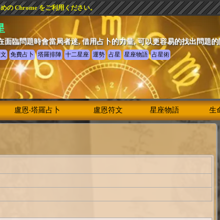
 Chrome をご利用ください。
星
在面臨問題時會當局者迷, 借用占卜的力量, 可以更容易的找出問題
符文
免費占卜
塔羅排陣
十二星座
運勢
占星
星座物語
占星術
盧恩‧塔羅占卜
盧恩符文
星座物語
生