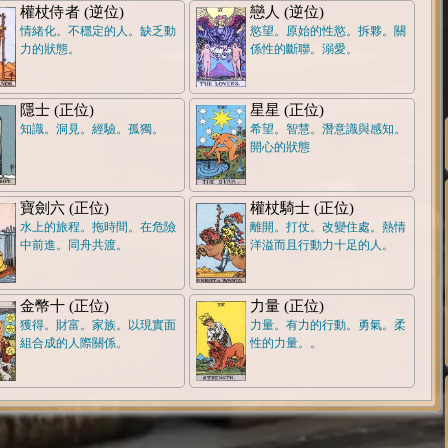
權杖侍者 (逆位)
戀人 (逆位)
情緒化。不穩定的人。缺乏動
慾望。原始的性慾。拆夥。關
力的狀態。
係性的斷聯。溺愛。
隱士 (正位)
星星 (正位)
知識。洞見。經驗。孤獨。
希望。智慧。潛意識與感知。
開心的狀態
寶劍六 (正位)
權杖騎士 (正位)
水上的旅程。拖時間。在危險
離開。打仗。改變住處。熱情
中前進。同舟共渡。
洋溢而且行動力十足的人。
金幣十 (正位)
力量 (正位)
獲得。財富。家族。以現實面
力量。有力的行動。勇氣。柔
組合成的人際關係。
性的力量。。