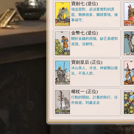
寶劍七 (逆位)
強迫面對。必須要應對的課
題。雜務很多。腳踏實地。做
事保守。
金幣七 (逆位)
關於金錢的煩惱。缺乏基礎和
資源。沒耐性。
寶劍皇后 (正位)
冰山美人。冷淡。神祕難以接
近。不喜人群。
權杖一 (正位)
行動的開始。計畫的執行。往
外旅遊。到處走走