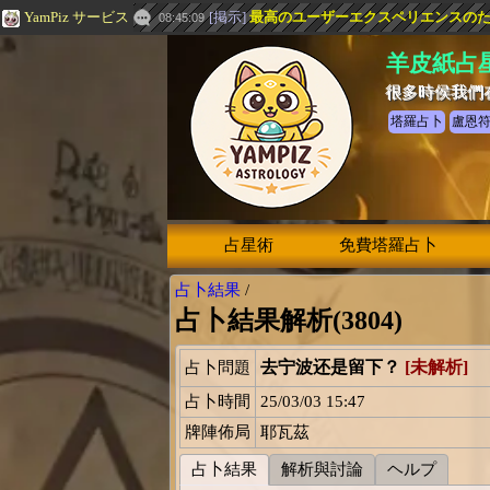
YamPiz サービス
[
掲示
]
最高のユーザーエクスペリエンスのための
08:45:09
羊皮紙占
很多時侯我們
塔羅占卜
盧恩
占星術
免費塔羅占卜
占卜結果
/
占卜結果解析(3804)
去宁波还是留下？
[未解析]
占卜問題
占卜時間
25/03/03 15:47
牌陣佈局
耶瓦茲
占卜結果
解析與討論
ヘルプ