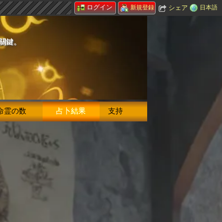
ログイン
シェア
日本語
新規登録
的關鍵。
命霊の数
占卜結果
支持