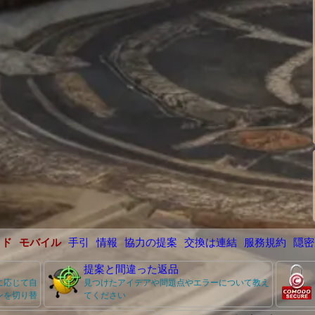
イド
モバイル
手引
情報
協力の提案
交換は連結
服務規約
隠密
提案と間違った返品
に応じて自
見つけたアイデアや問題点やエラーについて教え
ンを切り替
てください