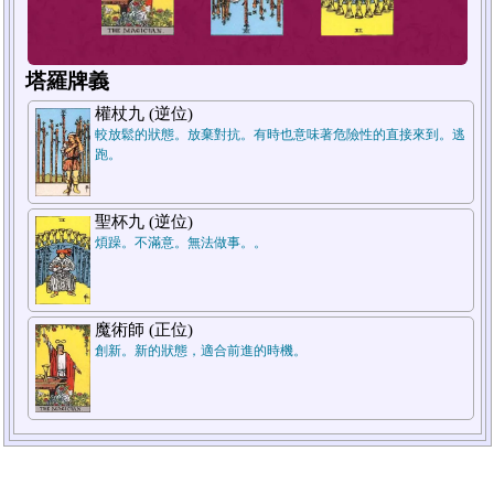
塔羅牌義
權杖九 (逆位)
較放鬆的狀態。放棄對抗。有時也意味著危險性的直接來到。逃
跑。
1.過去
2.現在
聖杯九 (逆位)
煩躁。不滿意。無法做事。。
魔術師 (正位)
創新。新的狀態，適合前進的時機。