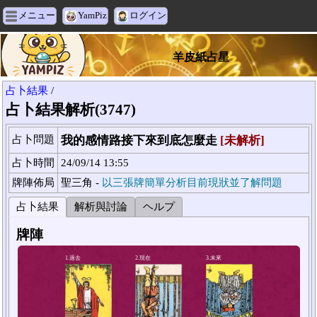
メニュー
YamPiz
ログイン
羊皮紙占星
占卜結果
/
占卜結果解析(3747)
占卜問題
我的感情路接下來到底怎麼走
[未解析]
占卜時間
24/09/14 13:55
牌陣佈局
聖三角 -
以三張牌簡單分析目前現狀並了解問題
占卜結果
解析與討論
ヘルプ
牌陣