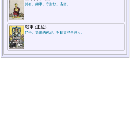
持有。繼承。守財奴。吝嗇。
戰車 (正位)
鬥爭。緊繃的神經。對抗某些事與人。