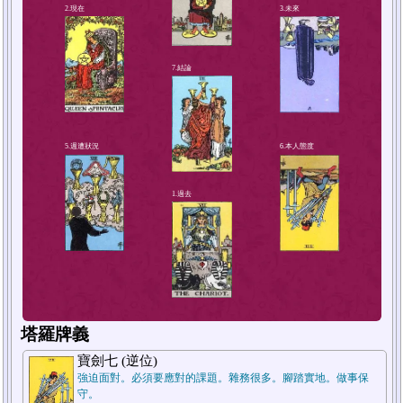
4.解決方法或對策
2.現在
塔羅牌義
寶劍七 (逆位)
強迫面對。必須要應對的課題。雜務很多。腳踏實地。做事保
守。