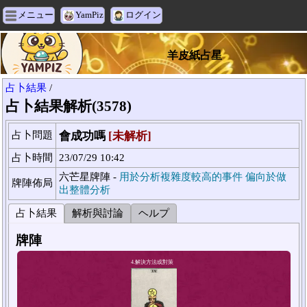
メニュー
YamPiz
ログイン
羊皮紙占星
占卜結果
/
占卜結果解析(3578)
占卜問題
會成功嗎
[未解析]
占卜時間
23/07/29 10:42
六芒星牌陣 -
用於分析複雜度較高的事件 偏向於做
牌陣佈局
出整體分析
占卜結果
解析與討論
ヘルプ
牌陣