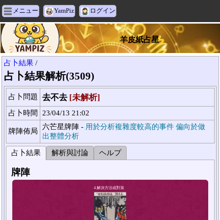
メニュー
YamPiz
ログイン
羊皮紙占星
占卜結果
/
占卜結果解析(3509)
占卜問題
去不去
[未解析]
占卜時間
23/04/13 21:02
六芒星牌陣 -
用於分析複雜度較高的事件 偏向於做
牌陣佈局
出整體分析
占卜結果
解析與討論
ヘルプ
牌陣