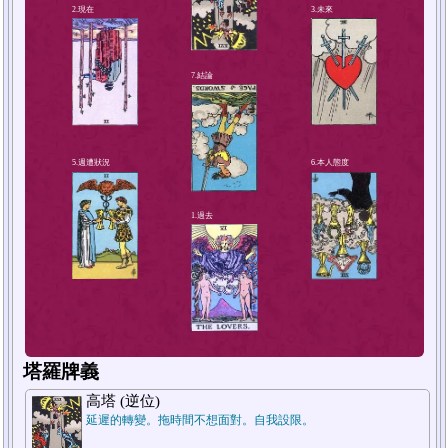
4.解決方法或對策
2.現在
塔羅牌義
高塔 (逆位)
延遲的轉變。拖時間不想面對。自我設限。