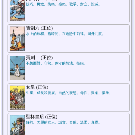
技巧。勇敢。防衛。盛怒。戰爭。對立。毀滅。
寶劍六 (正位)
水上的旅程。拖時間。在危險中前進。同舟共渡。
寶劍二 (正位)
不想面對。守勢。保守的想法。拒絕。
女皇 (正位)
生產。成長和發展。自然的狀態。母性。溫柔。懷孕。
聖杯皇后 (正位)
好的。美麗的女人。誠實。奉獻。溫柔。直覺。