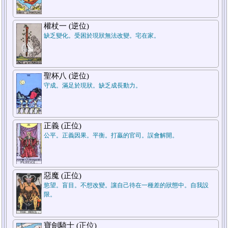
7.結論
權杖一 (逆位)
缺乏變化。受困於現狀無法改變。宅在家。
聖杯八 (逆位)
守成。滿足於現狀。缺乏成長動力。
5.週遭狀況
正義 (正位)
公平。正義因果。平衡。打贏的官司。誤會解開。
1.過去
惡魔 (正位)
慾望。盲目。不想改變。讓自己待在一種差的狀態中。自我設
限。
寶劍騎士 (正位)