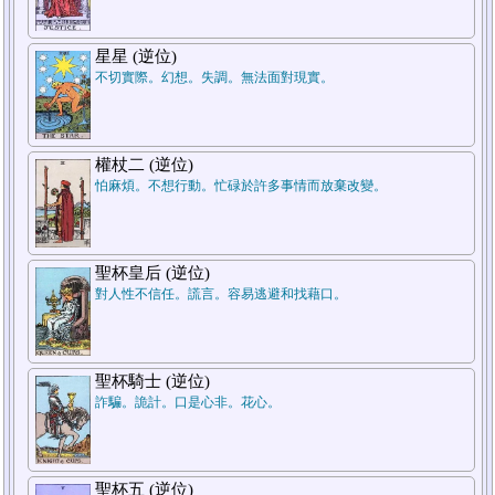
7.結論
星星 (逆位)
不切實際。幻想。失調。無法面對現實。
權杖二 (逆位)
怕麻煩。不想行動。忙碌於許多事情而放棄改變。
5.週遭狀況
聖杯皇后 (逆位)
對人性不信任。謊言。容易逃避和找藉口。
1.過去
聖杯騎士 (逆位)
詐騙。詭計。口是心非。花心。
聖杯五 (逆位)