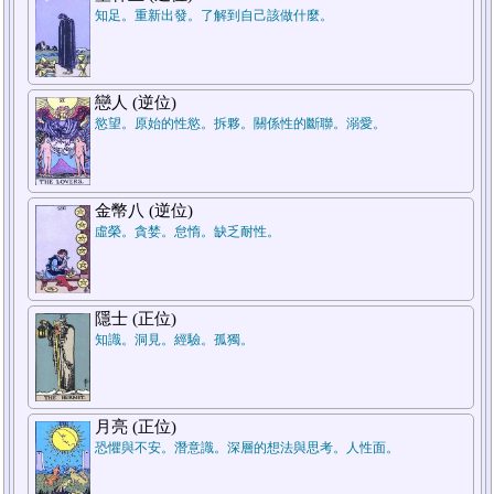
知足。重新出發。了解到自己該做什麼。
戀人 (逆位)
慾望。原始的性慾。拆夥。關係性的斷聯。溺愛。
金幣八 (逆位)
虛榮。貪婪。怠惰。缺乏耐性。
隱士 (正位)
知識。洞見。經驗。孤獨。
月亮 (正位)
恐懼與不安。潛意識。深層的想法與思考。人性面。