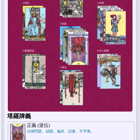
4.解決方法或對策
2.現在
塔羅牌義
正義 (逆位)
法律問題、頑固、偏見、誤會、不平衡。