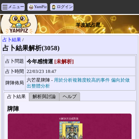
メニュー
YamPiz
ログイン
羊皮紙占星
占卜結果
/
占卜結果解析(3058)
占卜問題
今年感情運
[未解析]
占卜時間
22/03/23 18:47
六芒星牌陣 -
用於分析複雜度較高的事件 偏向於做
牌陣佈局
出整體分析
占卜結果
解析與討論
ヘルプ
牌陣