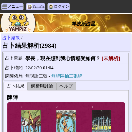
メニュー
YamPiz
ログイン
羊皮紙占星
占卜結果
/
占卜結果解析(2984)
占卜問題
學長，現在想到我心情感受如何？
[未解析]
占卜時間
22/02/20 01:04
牌陣佈局
無視論三張 -
無牌陣抽三張牌
占卜結果
解析與討論
ヘルプ
牌陣