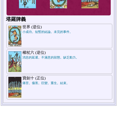
塔羅牌義
世界 (逆位)
小成功。短暫的結論。未完的事件。
1
2
權杖六 (逆位)
消息的延遲。不滿意的狀態。缺乏動力。
寶劍十 (正位)
痛苦。傷害。巨變。重生。結束。