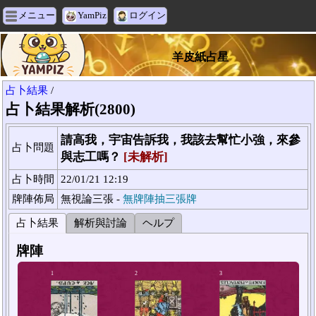
メニュー
YamPiz
ログイン
羊皮紙占星
占卜結果
/
占卜結果解析(2800)
請高我，宇宙告訴我，我該去幫忙小強，來參
占卜問題
與志工嗎？
[未解析]
占卜時間
22/01/21 12:19
牌陣佈局
無視論三張 -
無牌陣抽三張牌
占卜結果
解析與討論
ヘルプ
牌陣