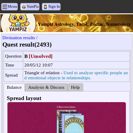
Menu
YamPiz
Sign In
Yampiz Astrology, Tarot, Zodiac, Numerology
Divination results
/
Quest result(2493)
B
[Unsolved]
Question
Time
20/05/12 10:07
Triangle of relation -
Used to analyze specific people an
Spread
d emotional objects in relationships.
Balance
Analysis & Discuss
Help
Spread layout