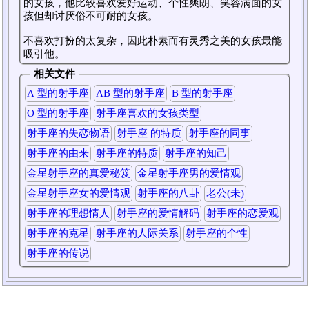
的女孩，他比较喜欢爱好运动、个性爽朗、笑容满面的女
孩但却讨厌俗不可耐的女孩。
不喜欢打扮的太复杂，因此朴素而有灵秀之美的女孩最能
吸引他。
相关文件
A 型的射手座
AB 型的射手座
B 型的射手座
O 型的射手座
射手座喜欢的女孩类型
射手座的失恋物语
射手座 的特质
射手座的同事
射手座的由来
射手座的特质
射手座的知己
金星射手座的真爱秘笈
金星射手座男的爱情观
金星射手座女的爱情观
射手座的八卦
老公(未)
射手座的理想情人
射手座的爱情解码
射手座的恋爱观
射手座的克星
射手座的人际关系
射手座的个性
射手座的传说