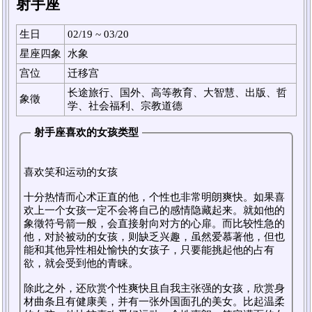
射手座
生日
02/19 ~ 03/20
星座四象
水象
宫位
迁移宫
长途旅行、国外、高等教育、大智慧、出版、哲
象徵
学、社会福利、宗教道德
射手座喜欢的女孩类型
喜欢笑和运动的女孩
十分热情而心术正直的他，个性也非常明朗爽快。如果喜
欢上一个女孩一定不会将自己的感情隐藏起来。就如他的
象徵符号箭一般，会直接射向对方的心扉。而比较性急的
他，对於被动的女孩，则缺乏兴趣，虽然爱慕著他，但也
能和其他异性相处愉快的女孩子，只要能挑起他的占有
欲，就会受到他的青睐。
除此之外，还欣赏个性爽快且自我主张强的女孩，欣赏身
材曲条且有健康美，并有一张外国面孔的美女。比起温柔