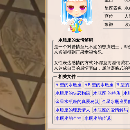
星座四象
水
宫位
人
象徵
改
水瓶座的爱情解码
是一个对爱情至死不渝的忠贞烈士，即
来皆能得到正果幸福快乐。
女性表达感情的方式∶不愿意将感情藏
来达成自己的感情表白，属於谋略式的
相关文件
A 型的水瓶座
AB 型的水瓶座
B 型
水瓶座的失恋物语
水瓶座 的特质
水
金星水瓶座的真爱秘笈
金星水瓶座男
水瓶座的理想情人
水瓶座的爱情解码
水瓶座的个性
水瓶座的传说