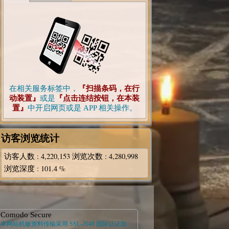
在相关服务标签中，
『扫描条码，在行
动装置』
或是
『点击连结按钮，在本装
置』
中开启网页或是 APP 相关操作。
访客浏览统计
访客人数
: 4,220,153
浏览次数
: 4,280,998
浏览深度
: 101.4 %
Comodo Secure
本网站机敏资料传输采用 SSL-2048 国际认证加