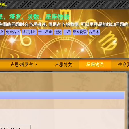
体验。
星、塔罗、灵数、星座物语
在面临问题时会当局者迷, 借用占卜的力量, 可以更容易的找出问题
符文
免费占卜
塔罗排阵
十二星座
运势
占星
星座物语
占星术
卢恩‧塔罗占卜
卢恩符文
星座物语
生命
/19 ~ 03/20