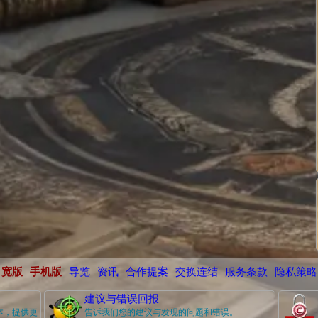
宽版
手机版
导览
资讯
合作提案
交换连结
服务条款
隐私策略
建议与错误回报
本，提供更
告诉我们您的建议与发现的问题和错误。