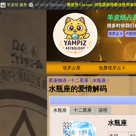
羊皮纸 服务
[
Bulletin
]
请使用 Chrome 浏览器获得最佳使用者
07:34:01
羊皮纸占
很多时侯我们
塔罗占卜
卢恩
塔罗占星
免费塔罗占卜
星座物语
/
十二星座
/
水瓶座
/
水瓶座的爱情解码
水瓶座
十二星座
说明
水瓶座
生日
02