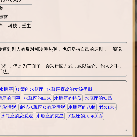
象
际宫
革，科技，重生
使遭到别人的反对和冷嘲热讽，也仍坚持自己的原则，一般说
在心理，但是为了面子，会采迂回方式，或以媒介、他人之手，
手法。
的水瓶座
O 型的水瓶座
水瓶座喜欢的女孩类型
瓶座的同事
水瓶座的由来
水瓶座的特质
水瓶座的知己
的爱情观
金星水瓶座女的爱情观
水瓶座的八卦
老公(未)
水瓶座的恋爱观
水瓶座的克星
水瓶座的人际关系