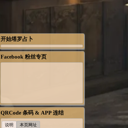
开始塔罗占卜
Facebook 粉丝专页
QRCode 条码 & APP 连结
说明
本页网址